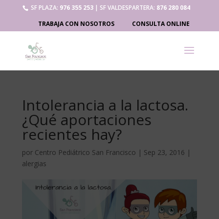
SF PLAZA:
976 355 253
| SF VALDESPARTERA:
876 280 084
TRABAJA CON NOSOTROS
CONSULTA ONLINE
Intolerancia a la lactosa.
¿Qué aportaciones
recientes hay?
por
Centro Pediátrico San Francisco
|
Sep 23, 2016
|
alergias