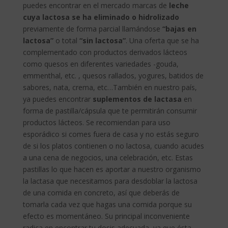
puedes encontrar en el mercado marcas de
leche
cuya lactosa se ha eliminado o hidrolizado
previamente de forma parcial llamándose
“bajas en
lactosa”
o total
“sin lactosa”
. Una oferta que se ha
complementado con productos derivados lácteos
como quesos en diferentes variedades -gouda,
emmenthal, etc. , quesos rallados, yogures, batidos de
sabores, nata, crema, etc…También en nuestro país,
ya puedes encontrar
suplementos de lactasa
en
forma de pastilla/cápsula que te permitirán consumir
productos lácteos. Se recomiendan para uso
esporádico si comes fuera de casa y no estás seguro
de si los platos contienen o no lactosa, cuando acudes
a una cena de negocios, una celebración, etc. Estas
pastillas lo que hacen es aportar a nuestro organismo
la lactasa que necesitamos para desdoblar la lactosa
de una comida en concreto, así que deberás de
tomarla cada vez que hagas una comida porque su
efecto es momentáneo. Su principal inconveniente
radica en encontrar tu dosis adecuada, ya que ésta