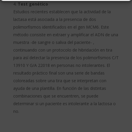
Test genético
Estudios recientes establecen que la actividad de la
lactasa está asociada a la presencia de dos
polimorfismos identificados en el gen MCM6. Este
método consiste en extraer y amplificar el ADN de una
muestra -de sangre o saliva del paciente- ,
continuando con un protocolo de hibridación en tira
para así detectar la presencia de los polimorfismos C/T
13910 Y G/A 22018 en personas no intolerantes. El
resultado práctico final son una serie de bandas
coloreadas sobre una tira que se interpretan con
ayuda de una plantilla. En función de las distintas
combinaciones que se encuentren, se puede
determinar si un paciente es intolerante a la lactosa o
no.