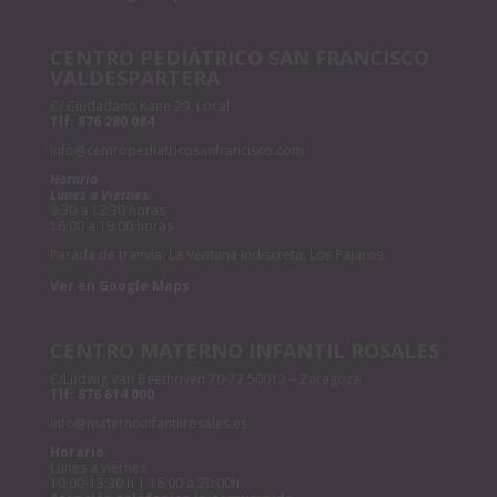
CENTRO PEDIÁTRICO SAN FRANCISCO
VALDESPARTERA
C/ Ciudadano Kane 29, Local
Tlf:
876 280 084
info@centropediatricosanfrancisco.com
Horario
Lunes a Viernes:
9:30 a 13:30 horas
16:00 a 19:00 horas
Parada de tranvía: La Ventana Indiscreta, Los Pájaros.
Ver en Google Maps
CENTRO MATERNO INFANTIL ROSALES
C/Ludwig Van Beethoven 70-72 50012 – Zaragoza
Tlf:
876 614 000
info@maternoinfantilrosales.es
Horario:
Lunes a viernes
10:00-13:30 h | 16:00 a 20:00h