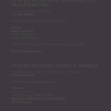
CENTRO PEDIÁTRICO SAN FRANCISCO
VALDESPARTERA
C/ Ciudadano Kane 29, Local
Tlf:
876 280 084
info@centropediatricosanfrancisco.com
Horario
Lunes a Viernes:
9:30 a 13:30 horas
16:00 a 19:00 horas
Parada de tranvía: La Ventana Indiscreta, Los Pájaros.
Ver en Google Maps
CENTRO MATERNO INFANTIL ROSALES
C/Ludwig Van Beethoven 70-72 50012 – Zaragoza
Tlf:
876 614 000
info@maternoinfantilrosales.es
Horario:
Lunes a viernes
10:00-13:30 h | 16:00 a 20:00h
Atención teléfonica initerrumpida
10 a 20 horas.