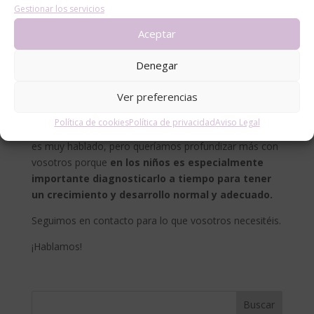
El hipotiroidismo puede darse durante un periodo de la
Gestionar los servicios
vida del niño o en otras ocasiones es para toda la vida.
Aceptar
Dependiendo de cada caso el tratamiento será uno u
otro, esto siempre tendrá que estar valorado por un
Denegar
pediatra, que será el que mejor pueda valorar los
síntomas que presenta tu bebe.
Ver preferencias
¿Os ha gustado el artículo sobre el Hipotiroidismo??
Política de cookies
Política de privacidad
Aviso Legal
Nos ha parecido que es un tema que entre los adultos
es muy hablado, pero queríamos profundizar más con
vosotros porque
en los niños es especialmente
importante diagnosticarlo a tiempo para tener
un crecimiento y desarrollo normal y adecuado.
Seguimos en contacto para lo que vosotros necesitéis.
¡Hablamos!