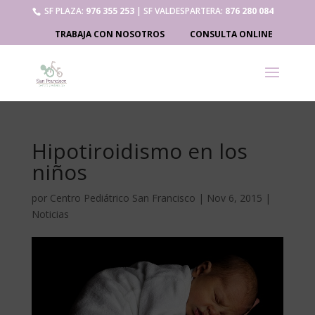
SF PLAZA:
976 355 253
| SF VALDESPARTERA:
876 280 084
TRABAJA CON NOSOTROS
CONSULTA ONLINE
Hipotiroidismo en los
niños
por
Centro Pediátrico San Francisco
|
Nov 6, 2015
|
Noticias