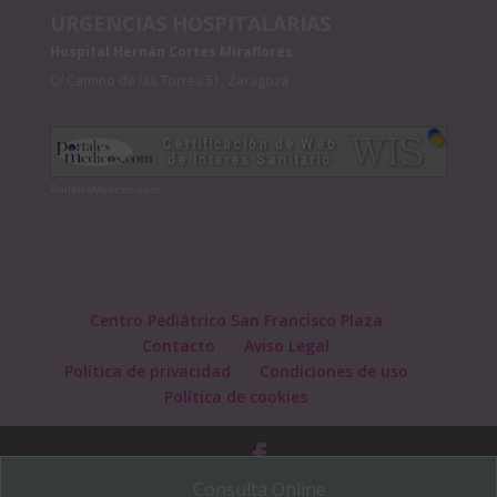
URGENCIAS HOSPITALARIAS
Hospital Hernán Cortes Miraflores
C/ Camino de las Torres 51, Zaragoza
PortalesMedicos.com
Centro Pediátrico San Francisco Plaza
Contacto
Aviso Legal
Política de privacidad
Condiciones de uso
Política de cookies
Consulta Online
Diseñado por:
Limón y Sal Comunicación