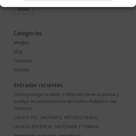
Categorías
alergias
blog
Consejos
Noticias
Entradas recientes
Cómo proteger a bebés y niños del sol en la piscina y
la playa: recomendaciones del Centro Pediátrico San
Francisco
CÓLICO DEL LACTANTE. MÉTODO RUBIO.
LA ADOLESCENCIA, NECESARIA Y TEMIDA
¡Bienvenido al mundo, pequeño/a!