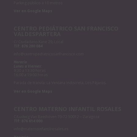
Parking público a 10 metros
Ver en Google Maps
CENTRO PEDIÁTRICO SAN FRANCISCO
VALDESPARTERA
C/ Ciudadano Kane 29, Local
Tlf:
876 280 084
info@centropediatricosanfrancisco.com
Horario
Lunes a Viernes:
9:30 a 13:30 horas
16:00 a 19:00 horas
Parada de tranvía: La Ventana Indiscreta, Los Pájaros.
Ver en Google Maps
CENTRO MATERNO INFANTIL ROSALES
C/Ludwig Van Beethoven 70-72 50012 – Zaragoza
Tlf:
876 614 000
info@maternoinfantilrosales.es
Horario: