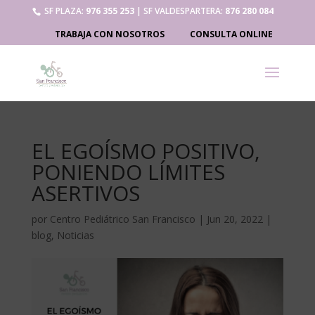
SF PLAZA:
976 355 253
| SF VALDESPARTERA:
876 280 084
TRABAJA CON NOSOTROS
CONSULTA ONLINE
EL EGOÍSMO POSITIVO,
PONIENDO LÍMITES
ASERTIVOS
por
Centro Pediátrico San Francisco
|
Jun 20, 2022
|
blog
,
Noticias