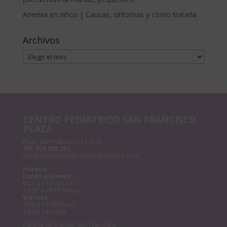
Anemia en niños | Causas, síntomas y cómo tratarla
Archivos
Archivos
CENTRO PEDIÁTRICO SAN FRANCISCO
PLAZA
Plaza San Francisco 14, Pral.
Tlf:
976 355 253
info@centropediatricosanfrancisco.com
Horario
Lunes a Jueves:
9:30 a 13:00 horas
16:00 a 18:15 horas
Viernes:
9:30 a 13:00 horas
Tarde Cerrado
Parada de tranvía: San Francisco