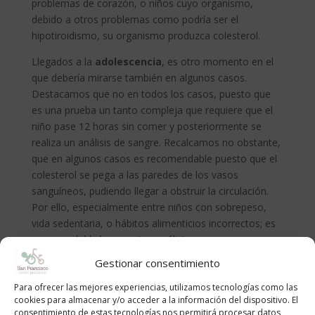
problemas de corazón, o niños cuyo organismo,
debido a otros problemas como podría ser el
hipotiroidismo, su organismo produzca colesterol.
Llegados a la
adolescencia
, es otro momento en el
que debería mirarse también en algunos casos.
Destacamos que no en todos los casos, puesto que
es una prueba un tanto compleja que requiere que el
niño pase 12 horas sin comer y posteriormente se
realiza un análisis de sangre. Recalcamos no obstante,
que en algunos casos es recomendable puesto que el
colesterol se pega a las paredes de los vasos
sanguíneos, pudiendo llegar a obstruir la circulación.
Por ello, especialmente entre niños con sobrepeso,
vida sedentaria, o hábitos alimenticios incorrectos; es
recomendable hacer estos análisis.
Gestionar consentimiento
No obstante lo más importante siempre es la
prevención. Para ello recomendamos una dieta
Para ofrecer las mejores experiencias, utilizamos tecnologías como las
equilibrada y un estilo de vida activo.
cookies para almacenar y/o acceder a la información del dispositivo. El
consentimiento de estas tecnologías nos permitirá procesar datos