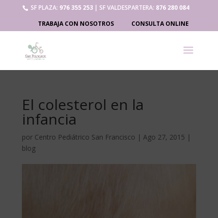
SF PLAZA:
976 355 253
| SF VALDESPARTERA:
876 280 084
TRABAJA CON NOSOTROS
CONSULTA ONLINE
El colesterol en la
infancia
por
Centro Pediátrico San Francisco
|
Ago 27, 2015
|
blog