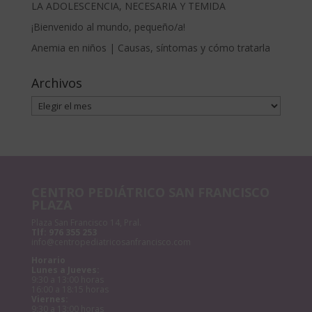
LA ADOLESCENCIA, NECESARIA Y TEMIDA
¡Bienvenido al mundo, pequeño/a!
Anemia en niños | Causas, síntomas y cómo tratarla
Archivos
Archivos
CENTRO PEDIÁTRICO SAN FRANCISCO
PLAZA
Plaza San Francisco 14, Pral.
Tlf:
976 355 253
info@centropediatricosanfrancisco.com
Horario
Lunes a Jueves:
9:30 a 13:00 horas
16:00 a 18:15 horas
Viernes:
9:30 a 13:00 horas