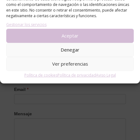
Y por supuesto, ante cualquier duda o inquietud no
como el comportamiento de navegación o las identificaciones únicas
en este sitio. No consentir o retirar el consentimiento, puede afectar
dude en consultar con su pediatra.
negativamente a ciertas características y funciones.
Gestionar los servicios
Aceptar
Denegar
Contacto
Ver preferencias
Nombre
Política de cookies
Política de privacidad
Aviso Legal
Email
*
Mensaje