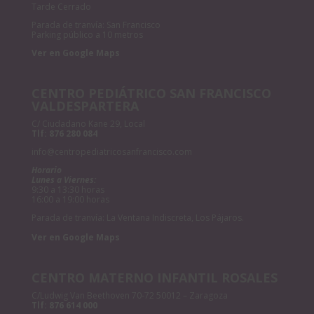
Tarde Cerrado
Parada de tranvía: San Francisco
Parking público a 10 metros
Ver en Google Maps
CENTRO PEDIÁTRICO SAN FRANCISCO
VALDESPARTERA
C/ Ciudadano Kane 29, Local
Tlf:
876 280 084
info@centropediatricosanfrancisco.com
Horario
Lunes a Viernes:
9:30 a 13:30 horas
16:00 a 19:00 horas
Parada de tranvía: La Ventana Indiscreta, Los Pájaros.
Ver en Google Maps
CENTRO MATERNO INFANTIL ROSALES
C/Ludwig Van Beethoven 70-72 50012 – Zaragoza
Tlf:
876 614 000