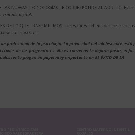
DE LAS NUEVAS TECNOLOGÍAS LE CORRESPONDE AL ADULTO. Estimu
a ventana digital
.
S DE LO QUE TRANSMITIMOS. Los valores deben comenzar en cas
ciarse con nosotros.
un profesional de la psicología.
La privacidad del adolescente está 
 través de los progenitores. No es conveniente dejarlo pasar, el fac
 adolescente juegan un papel muy importante en EL ÉXITO DE LA
RO PEDIÁTRICO SAN
CENTRO MATERNO INFANTIL
NCISCO VALDESPARTERA
ROSALES