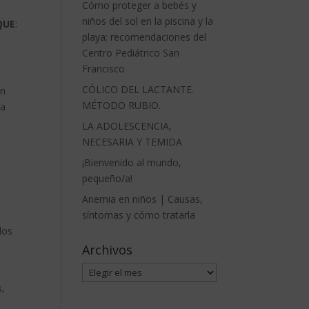
Cómo proteger a bebés y
niños del sol en la piscina y la
QUE
:
playa: recomendaciones del
Centro Pediátrico San
Francisco
CÓLICO DEL LACTANTE.
en
MÉTODO RUBIO.
na
LA ADOLESCENCIA,
NECESARIA Y TEMIDA
¡Bienvenido al mundo,
pequeño/a!
Anemia en niños | Causas,
síntomas y cómo tratarla
los
Archivos
Archivos
s,