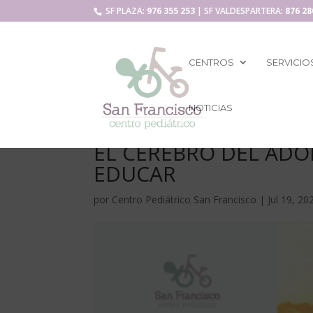
SF PLAZA:
976 355 253
| SF VALDESPARTERA:
876 28
CENTROS
SERVICIO
NOTICIAS
EL CEREBRO DEL AD
EDUCAR
por
Centro Pediátrico San Francisco
|
Jul 19, 20