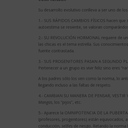
Su desarrollo evolutivo conlleva a ser uno de l
1.- SUS RÁPIDOS CAMBIOS FÍSICOS hacen que se 
autoestima se resiente, se valoran comparándos
2.- SU REVOLUCIÓN HORMONAL requiere de un ti
las chicas es el tema estrella. Sus conocimient
fuente contrastada.
3.- SUS PROGENITORES PASAN A SEGUNDO PLAN
Pertenecer a un grupo es vivir feliz sino eres “ra
A los padres sólo los ven como la norma, lo ant
llegando incluso a las faltas de respeto.
4.- CAMBIAN SU MANERA DE PENSAR, VESTIR Y
Mangas,
los “pijos”, etc.
5.- Aparece la OMNIPOTENCIA DE LA PUBERTAD. S
(profesores, progenitores) están equivocados, a
conducción,
selfies
de riesgo. Retando la norma 