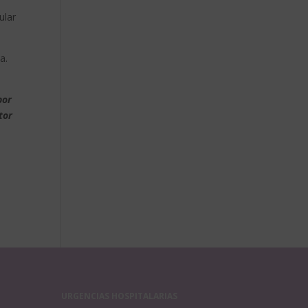
lar
a.
por
tor
URGENCIAS HOSPITALARIAS