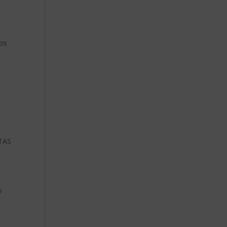
os
CTAS
o