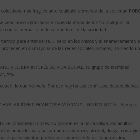
os colectivos más frágiles ante cualquier demanda de la sociedad
POR
vean poco agraciados e inicien la etapa de los “complejos”. Su
e con los demás, con los estándares de la sociedad.
empo para entenderse. El sexo en los chicos y el enamoramiento 
os proceden en su mayoría de las redes sociales, amigos, no siendo u
O y COBRA INTERÉS SU VIDA SOCIAL, su grupo de identidad.
ro”,
friki
.
icuado, lo que no
mola
. Por eso hay tantos conflictos, desobediencia
 HABLAR IDENTIFICÁNDOSE ASÍ CON SU GRUPO SOCIAL. Ejemplo: 
e consideran Dioses. Su opinión es la única válida, los adultos
 ellos nunca les va a pasar nada: embarazo, alcohol, droga, contagio
hace que se sientan poderosos favoreciendo así la autoestima.