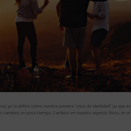
os) yo la defino como nuestra primera “crisis de identidad” ya que e
s cambios en poco tiempo. Cambios en nuestro aspecto físico, en el