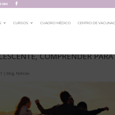
0 084
S
CURSOS
CUADRO MÉDICO
CENTRO DE VACUNA
OLESCENTE, COMPRENDER PARA
21
|
blog
,
Noticias