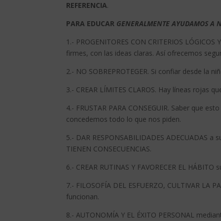
REFERENCIA
.
PARA EDUCAR
GENERALMENTE AYUDAMOS A N
1.- PROGENITORES CON CRITERIOS LÓGICOS Y
firmes, con las ideas claras. Así ofrecemos segu
2.- NO SOBREPROTEGER. Si confiar desde la niñ
3.- CREAR LÍMITES CLAROS. Hay líneas rojas que 
4.- FRUSTAR PARA CONSEGUIR. Saber que esto es 
concedemos todo lo que nos piden.
5.- DAR RESPONSABILIDADES ADECUADAS a su e
TIENEN CONSECUENCIAS.
6.- CREAR RUTINAS Y FAVORECER EL HÁBITO sup
7.- FILOSOFÍA DEL ESFUERZO, CULTIVAR LA PACI
funcionan.
8.- AUTONOMÍA Y EL ÉXITO PERSONAL mediante 