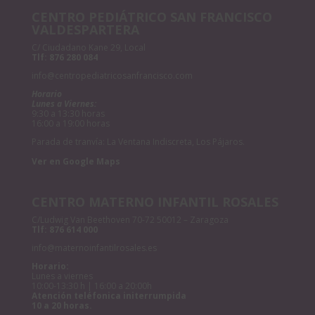
CENTRO PEDIÁTRICO SAN FRANCISCO
VALDESPARTERA
C/ Ciudadano Kane 29, Local
Tlf:
876 280 084
info@centropediatricosanfrancisco.com
Horario
Lunes a Viernes:
9:30 a 13:30 horas
16:00 a 19:00 horas
Parada de tranvía: La Ventana Indiscreta, Los Pájaros.
Ver en Google Maps
CENTRO MATERNO INFANTIL ROSALES
C/Ludwig Van Beethoven 70-72 50012 – Zaragoza
Tlf:
876 614 000
info@maternoinfantilrosales.es
Horario:
Lunes a viernes
10:00-13:30 h | 16:00 a 20:00h
Atención teléfonica initerrumpida
10 a 20 horas.