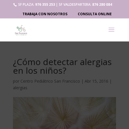
SF PLAZA:
976 355 253
| SF VALDESPARTERA:
876 280 084
TRABAJA CON NOSOTROS
CONSULTA ONLINE
¿Cómo detectar alergias
en los niños?
por
Centro Pediátrico San Francisco
|
Abr 15, 2016
|
alergias