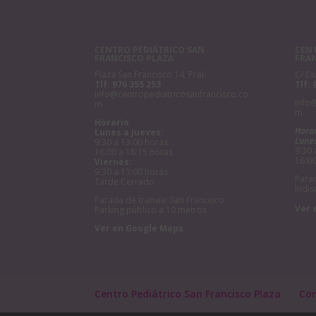
CENTRO PEDIÁTRICO SAN
CENT
FRANCISCO PLAZA
FRA
Plaza San Francisco 14, Pral.
C/ Ci
Tlf:
976 355 253
Tlf:
info@centropediatricosanfrancisco.co
info
m
m
Horario
Hora
Lunes a Jueves:
Lunes
9:30 a 13:00 horas
9:30 
16:00 a 18:15 horas
16:00
Viernes:
9:30 a 13:00 horas
Parad
Tarde Cerrado
Indis
Parada de tranvía: San Francisco
Ver 
Parking público a 10 metros
Ver en Google Maps
Centro Pediátrico San Francisco Plaza
Co