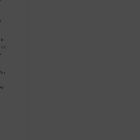
s
o
ades
e no
o
iño
e
po