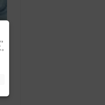
ara
s
n o