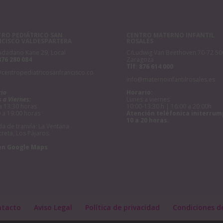
RO PEDIÁTRICO SAN
CENTRO MATERNO INFANTIL
NCISCO VALDESPARTERA
ROSALES
udadano Kane 29, Local
C/Ludwig Van Beethoven 70-72 50
876 280 084
Zaragoza
Tlf:
876 614 000
@centropediatricosanfrancisco.co
info@maternoinfantilrosales.es
rio
Horario:
 a Viernes:
Lunes a viernes
a 13:30 horas
10:00-13:30 h | 16:00 a 20:00h
 a 19:00 horas
Atención teléfonica initerrum
10 a 20 horas.
a de tranvía: La Ventana
creta, Los Pájaros.
en Google Maps
ntacto
Aviso Legal
Política de privacidad
Condiciones d