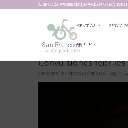
SF PLAZA:
976 355 253
| SF VALDESPARTERA:
876 28
CENTROS
SERVICIO
NOTICIAS
Convulsiones febriles
por
Centro Pediátrico San Francisco
|
May 11, 