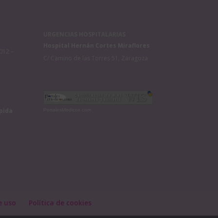
URGENCIAS HOSPITALARIAS
Hospital Hernán Cortes Miraflores
012 –
C/ Camino de las Torres 51, Zaragoza
pida
PortalesMedicos.com
e uso
Política de cookies