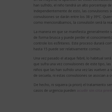
han sufrido, el niño tendrá un alto porcentaje de
Independientemente de esto, las convulsiones s
convulsiones se darán entre los 38 y 39ºC. Quie
como mencionábamos, la convulsión será la reac
La manera en que se manifiesta generalmente se
de forma brusca y puede perder el conocimiento. 
controle los esfínteres. Este proceso durará co
hasta 15 puede ser relativamente común.
Una vez pasado el ataque febril, lo habitual se
que sufra una vez convulsiones de este tipo, la
niños que las han sufrido una vez las vuelven a s
de secuela, ni estas convulsiones se asocian a o
De hecho, ni siquiera (a priori) el tratamiento se
casos de urgencia pueden
acudir sin cita prev