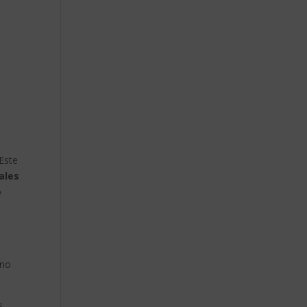
 Este
ales
o
a
ano
s