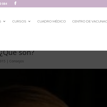
0 084
S
CURSOS
CUADRO MÉDICO
CENTRO DE VACUNA
 ¿Qué son?
2015
|
Consejos