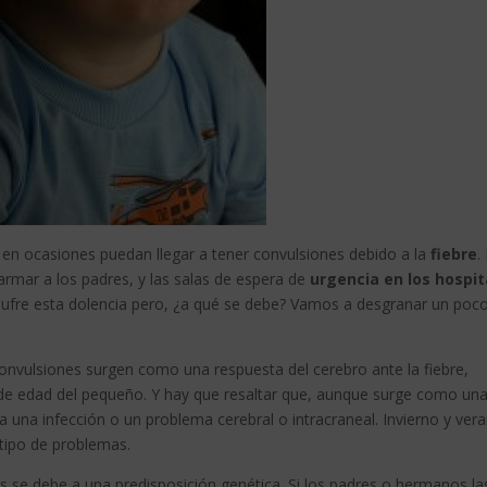
en ocasiones puedan llegar a tener convulsiones debido a la
fiebre
.
armar a los padres, y las salas de espera de
urgencia en los hospit
sufre esta dolencia pero, ¿a qué se debe? Vamos a desgranar un poc
nvulsiones surgen como una respuesta del cerebro ante la fiebre,
de edad del pequeño. Y hay que resaltar que, aunque surge como un
a una infección o un problema cerebral o intracraneal. Invierno y ver
tipo de problemas.
es se debe a una predisposición genética. Si los padres o hermanos la