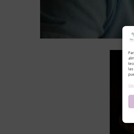
Par
alm
tec
las
pue
Ges