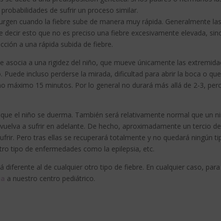
 probabilidades de sufrir un proceso similar.
urgen cuando la fiebre sube de manera muy rápida. Generalmente la
re decir esto que no es preciso una fiebre excesivamente elevada, sin
ción a una rápida subida de fiebre.
 asocia a una rigidez del niño, que mueve únicamente las extremid
Puede incluso perderse la mirada, dificultad para abrir la boca o qu
mo máximo 15 minutos. Por lo general no durará más allá de 2-3, per
rá que el niño se duerma. También será relativamente normal que un n
s vuelva a sufrir en adelante. De hecho, aproximadamente un tercio d
ufrir. Pero tras ellas se recuperará totalmente y no quedará ningún ti
tro tipo de enfermedades como la epilepsia, etc.
rá diferente al de cualquier otro tipo de fiebre. En cualquier caso, para
ia
a nuestro centro pediátrico.