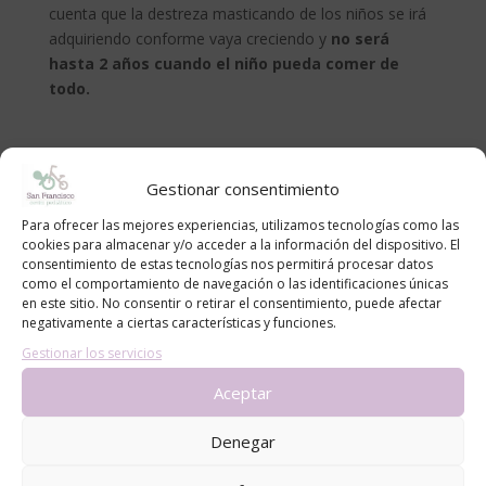
cuenta que la destreza masticando de los niños se irá
adquiriendo conforme vaya creciendo y
no será
hasta 2 años cuando el niño pueda comer de
todo.
Gestionar consentimiento
Para ofrecer las mejores experiencias, utilizamos tecnologías como las
Contacto
cookies para almacenar y/o acceder a la información del dispositivo. El
consentimiento de estas tecnologías nos permitirá procesar datos
Nombre
como el comportamiento de navegación o las identificaciones únicas
en este sitio. No consentir o retirar el consentimiento, puede afectar
negativamente a ciertas características y funciones.
Gestionar los servicios
Email
*
Aceptar
Denegar
Mensaje