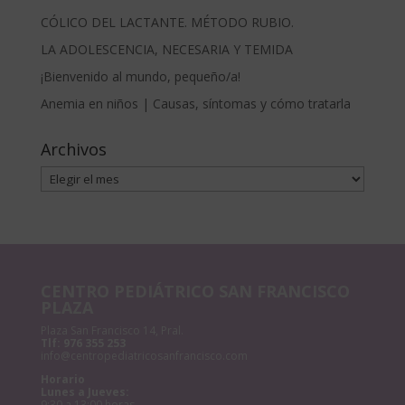
CÓLICO DEL LACTANTE. MÉTODO RUBIO.
LA ADOLESCENCIA, NECESARIA Y TEMIDA
¡Bienvenido al mundo, pequeño/a!
Anemia en niños | Causas, síntomas y cómo tratarla
Archivos
Archivos
CENTRO PEDIÁTRICO SAN FRANCISCO
PLAZA
Plaza San Francisco 14, Pral.
Tlf:
976 355 253
info@centropediatricosanfrancisco.com
Horario
Lunes a Jueves:
9:30 a 13:00 horas