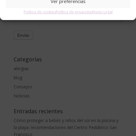
Ver preferencias
Política de cookies
Política de privacidad
Aviso Legal
Categorías
alergias
blog
Consejos
Noticias
Entradas recientes
Cómo proteger a bebés y niños del sol en la piscina y
la playa: recomendaciones del Centro Pediátrico San
Francisco