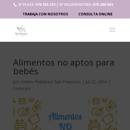
SF PLAZA:
976 355 253
| SF VALDESPARTERA:
876 280 084
TRABAJA CON NOSOTROS
CONSULTA ONLINE
Alimentos no aptos para
bebés
por
Centro Pediátrico San Francisco
|
Jul 22, 2016
|
Consejos