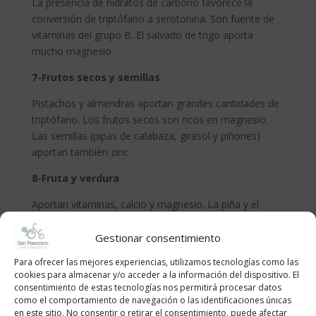
La presencia de hidratos de carbono favorece la
conversión de triptófano a serotonina. Son fuente de
vitaminas del grupo B. El salvado de trigo aporta
mucho magnesio.
7-Frutos secos y semillas
Pistachos y almendras aportan grandes cantidades de
triptófano. Los frutos secos son ricos en magnesio.
Las semillas (pipas de calabaza, girasol y piñones)
aportan también zinc.
8-Fruta y verdura
Aportan vitaminas, calcio y magnesio. La piña y el
plátano son las que más triptófano aportan.
Gestionar consentimiento
9-Chocolate
Para ofrecer las mejores experiencias, utilizamos tecnologías como las
Este alimento favorece el aumento del nivel de
cookies para almacenar y/o acceder a la información del dispositivo. El
consentimiento de estas tecnologías nos permitirá procesar datos
triptófano y magnesio.
como el comportamiento de navegación o las identificaciones únicas
en este sitio. No consentir o retirar el consentimiento, puede afectar