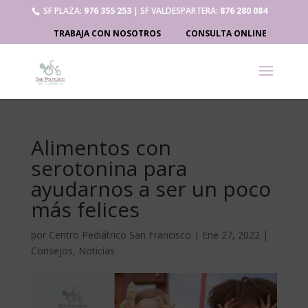
SF PLAZA:
976 355 253
| SF VALDESPARTERA:
876 280 084
TRABAJA CON NOSOTROS
CONSULTA ONLINE
Alimentos con
serotonina para
ayudarnos a ser un poco
más felices
por
Centro Pediátrico San Francisco
|
Ene 27, 2022
|
Consejos
,
Noticias