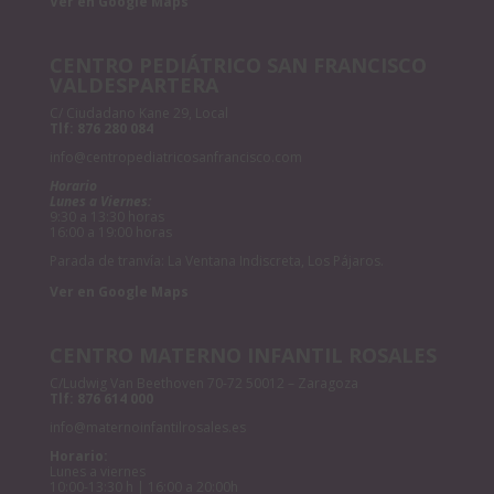
Ver en Google Maps
CENTRO PEDIÁTRICO SAN FRANCISCO
VALDESPARTERA
C/ Ciudadano Kane 29, Local
Tlf:
876 280 084
info@centropediatricosanfrancisco.com
Horario
Lunes a Viernes:
9:30 a 13:30 horas
16:00 a 19:00 horas
Parada de tranvía: La Ventana Indiscreta, Los Pájaros.
Ver en Google Maps
CENTRO MATERNO INFANTIL ROSALES
C/Ludwig Van Beethoven 70-72 50012 – Zaragoza
Tlf:
876 614 000
info@maternoinfantilrosales.es
Horario:
Lunes a viernes
10:00-13:30 h | 16:00 a 20:00h